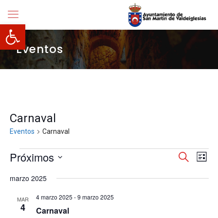
Abrir barra de herramientas
Eventos
Carnaval
Eventos
Carnaval
Eventos
Navegació
Próximos
Nave
Buscar
Lista
de
de
Selecciona
vista
búsqueda
marzo 2025
la
de
y
fecha.
Even
vistas
4 marzo 2025
-
9 marzo 2025
MAR
de
4
Carnaval
Eventos