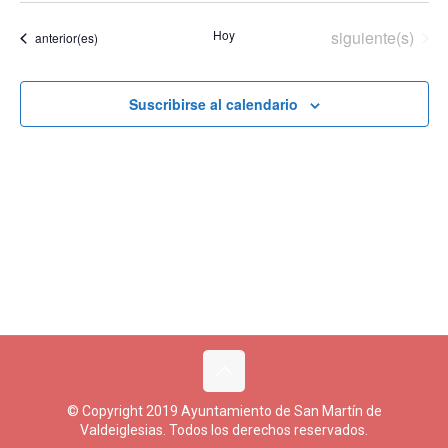
vista
búsqueda
la
de
y
fecha.
Eventos
Hoy
siguiente(s)
Eventos
anterior(es)
Even
vistas
de
Eventos
Suscribirse al calendario
© Copyright 2019 Ayuntamiento de San Martín de
Valdeiglesias. Todos los derechos reservados.