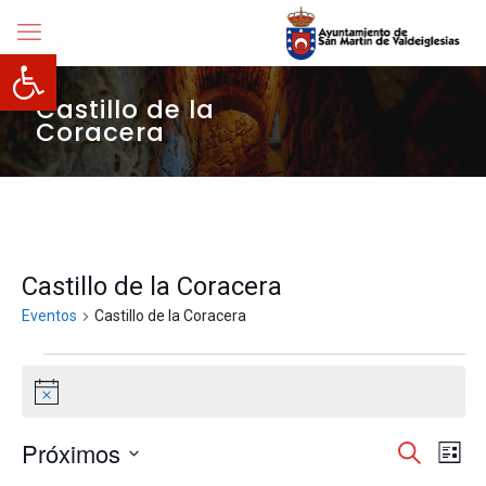
Abrir barra de herramientas
Castillo de la
Coracera
Castillo de la Coracera
Eventos
Castillo de la Coracera
Eventos
Aviso
Navegació
Próximos
Nave
Buscar
Lista
de
de
Selecciona