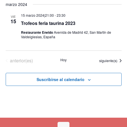
vista
búsqueda
marzo 2024
la
de
y
fecha.
Even
vistas
15 marzo 2024|21:00
-
23:30
VIE
de
15
Trofeos feria taurina 2023
Eventos
Restaurante Eneldo
Avenida de Madrid 42, San Martín de
Valdeiglesias, España
Eventos
anterior(es)
Hoy
Eventos
siguiente(s)
Suscribirse al calendario