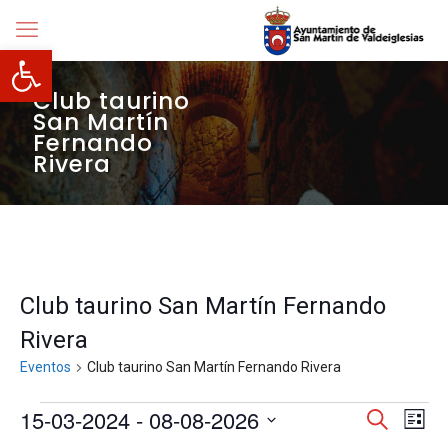
Abrir barra de herramientas
Club taurino
San Martín
Fernando
Rivera
Club taurino San Martín Fernando
Rivera
Eventos
Club taurino San Martín Fernando Rivera
Eventos
Navegació
15-03-2024
 - 
08-08-2026
Nave
Buscar
Lista
de
de
Selecciona