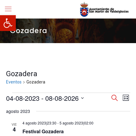
Abrir barra de herramientas
Gozadera
Gozadera
Eventos
Gozadera
Eventos
Navegació
04-08-2023
 - 
08-08-2026
Nave
Buscar
Lista
de
de
Selecciona
vista
búsqueda
agosto 2023
la
de
y
fecha.
Even
vistas
4 agosto 2023|23:30
-
5 agosto 2023|02:00
VIE
de
4
Festival Gozadera
Eventos