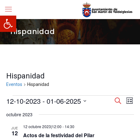
Abrir barra de herramientas
Hispanidad
Hispanidad
Eventos
Hispanidad
Eventos
Navegació
12-10-2023
 - 
01-06-2025
Nave
Buscar
Lista
de
de
Selecciona
vista
búsqueda
octubre 2023
la
de
y
fecha.
Even
vistas
12 octubre 2023|12:00
-
14:30
JUE
de
12
Actos de la festividad del Pilar
Eventos