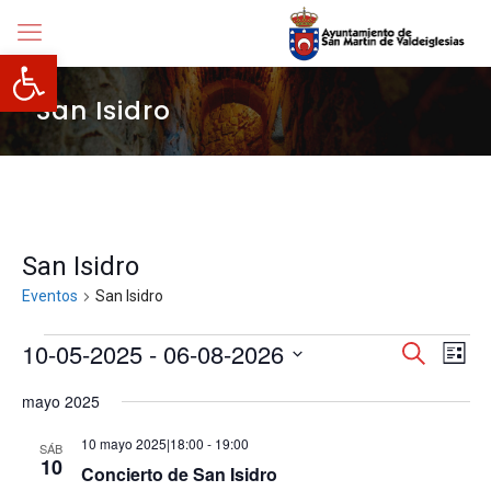
Abrir barra de herramientas
San Isidro
San Isidro
Eventos
San Isidro
Eventos
Navegació
10-05-2025
 - 
06-08-2026
Nave
Buscar
Lista
de
de
Selecciona
vista
búsqueda
mayo 2025
la
de
y
fecha.
Even
vistas
10 mayo 2025|18:00
-
19:00
SÁB
de
10
Concierto de San Isidro
Eventos