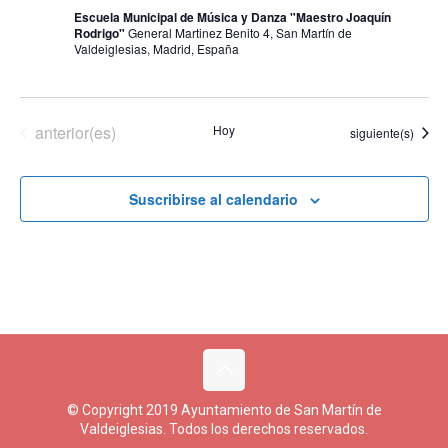
Escuela Municipal de Música y Danza "Maestro Joaquín
Rodrigo"
General Martinez Benito 4, San Martín de
Valdeiglesias, Madrid, España
Eventos
anterior(es)
Hoy
Eventos
siguiente(s)
Suscribirse al calendario
© Copyright 2019 Ayuntamiento de San Martín de
Valdeiglesias. Todos los derechos reservados.