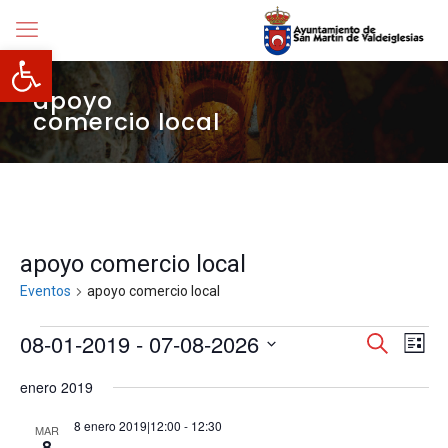
Abrir barra de herramientas
apoyo
comercio local
apoyo comercio local
Eventos
apoyo comercio local
Eventos
Navegació
08-01-2019
 - 
07-08-2026
Nave
Buscar
Lista
de
de
Selecciona
vista
búsqueda
enero 2019
la
de
y
fecha.
Even
vistas
8 enero 2019|12:00
-
12:30
MAR
de
8