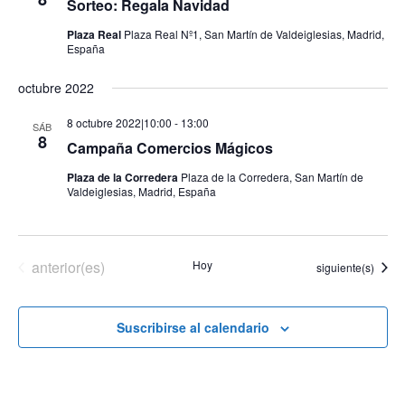
Sorteo: Regala Navidad
Eventos
Plaza Real
Plaza Real Nº1, San Martín de Valdeiglesias, Madrid,
España
octubre 2022
8 octubre 2022|10:00
-
13:00
SÁB
8
Campaña Comercios Mágicos
Plaza de la Corredera
Plaza de la Corredera, San Martín de
Valdeiglesias, Madrid, España
Eventos
anterior(es)
Hoy
Eventos
siguiente(s)
Suscribirse al calendario