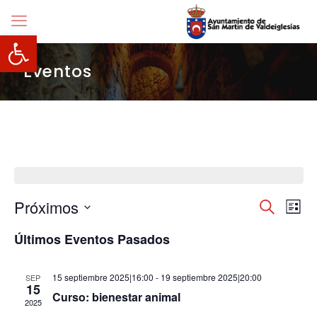
Abrir barra de herramientas
Eventos
Navegació
Próximos
Nave
Buscar
Lista
de
de
Selecciona
vista
búsqueda
Últimos Eventos Pasados
la
de
y
fecha.
Even
vistas
de
15 septiembre 2025|16:00
-
19 septiembre 2025|20:00
SEP
15
Eventos
Curso: bienestar animal
2025