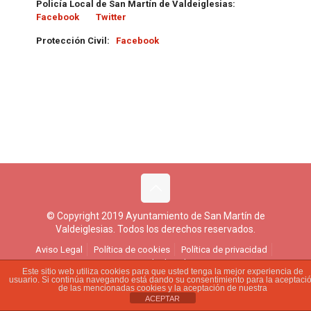
Policía Local de San Martín de Valdeiglesias:
Facebook
Twitter
Protección Civil:
Facebook
© Copyright 2019 Ayuntamiento de San Martín de
Valdeiglesias. Todos los derechos reservados.
Aviso Legal
Política de cookies
Política de privacidad
Ejercicio de derechos
Este sitio web utiliza cookies para que usted tenga la mejor experiencia de
usuario. Si continúa navegando está dando su consentimiento para la aceptaci
de las mencionadas cookies y la aceptación de nuestra
ACEPTAR