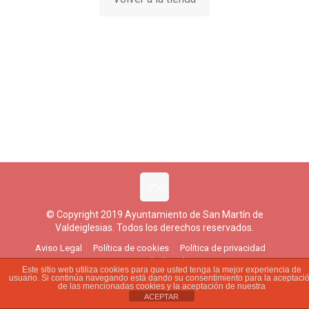
© Copyright 2019 Ayuntamiento de San Martín de
Valdeiglesias. Todos los derechos reservados.
Aviso Legal
Política de cookies
Política de privacidad
Ejercicio de derechos
Este sitio web utiliza cookies para que usted tenga la mejor experiencia de
usuario. Si continúa navegando está dando su consentimiento para la aceptaci
de las mencionadas cookies y la aceptación de nuestra
ACEPTAR