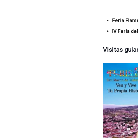
Feria Flam
IV Feria del
Visitas guia