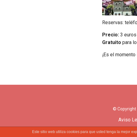
Reservas: teléf
Precio:
3 euros 
Gratuito
para lo
¡Es el momento d
© Copyright
Aviso Le
Este sitio web utiliza cookies para que usted tenga la mejor 