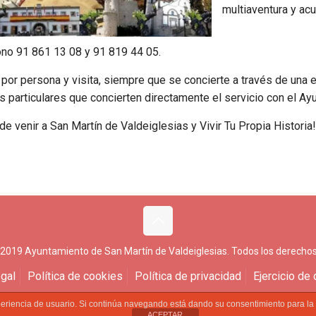
multiaventura y acu
ono 91 861 13 08 y 91 819 44 05.
por persona y visita, siempre que se concierte a través de una 
s particulares que concierten directamente el servicio con el Ayu
e venir a San Martín de Valdeiglesias y Vivir Tu Propia Historia
 2019 Ayuntamiento de San Martín de Valdeiglesias. Todos los derechos
gal
Política de cookies
Política de privacidad
Ejercicio de
experiencia de usuario. Si continúa navegando está dando su consentimiento para l
ACEPTAR