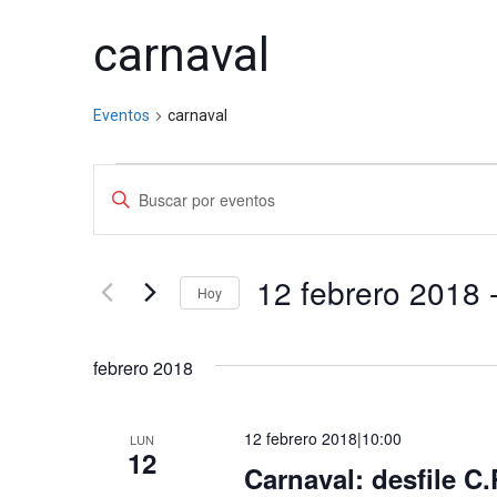
carnaval
Eventos
carnaval
Eventos
Navegación
Introduce
de
la
palabra
búsqueda
clave.
12 febrero 2018
 
y
Hoy
Busca
vistas
Selecciona
Eventos
la
para
de
febrero 2018
fecha.
la
Eventos
palabra
12 febrero 2018|10:00
clave.
LUN
12
Carnaval: desfile C.