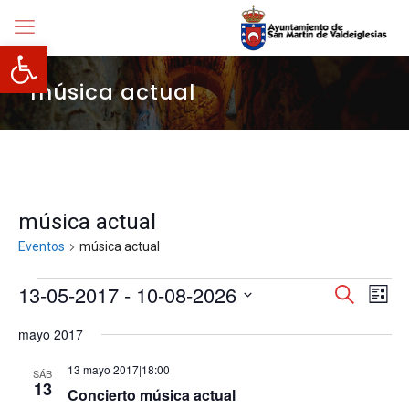
Abrir barra de herramientas
música actual
música actual
Eventos
música actual
Eventos
Navegació
13-05-2017
 - 
10-08-2026
Nave
Buscar
Lista
de
de
Selecciona
vista
búsqueda
mayo 2017
la
de
y
fecha.
Even
vistas
13 mayo 2017|18:00
SÁB
de
13
Concierto música actual
Eventos