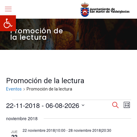
Abrir barra de herramientas
Promoción de
la lectura
Promoción de la lectura
Eventos
Promoción de la lectura
Eventos
Navegació
22-11-2018
 - 
06-08-2026
Nave
Buscar
Lista
de
de
Selecciona
vista
búsqueda
noviembre 2018
la
de
y
fecha.
Even
vistas
22 noviembre 2018|10:00
-
28 noviembre 2018|20:30
JUE
de
22