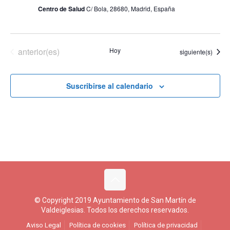
Centro de Salud
C/ Bola, 28680, Madrid, España
Eventos
anterior(es)
Hoy
Eventos
siguiente(s)
Suscribirse al calendario
© Copyright 2019 Ayuntamiento de San Martín de
Valdeiglesias. Todos los derechos reservados.
Aviso Legal
Política de cookies
Política de privacidad