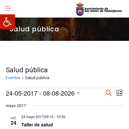
Abrir barra de herramientas
Salud pública
Salud pública
Eventos
Salud pública
Eventos
Navegació
24-05-2017
 - 
08-08-2026
Nave
Buscar
Lista
de
de
Selecciona
vista
búsqueda
mayo 2017
la
de
y
fecha.
Even
vistas
24 mayo 2017|09:15
-
10:30
MIÉ
de
24
Taller de salud
Eventos