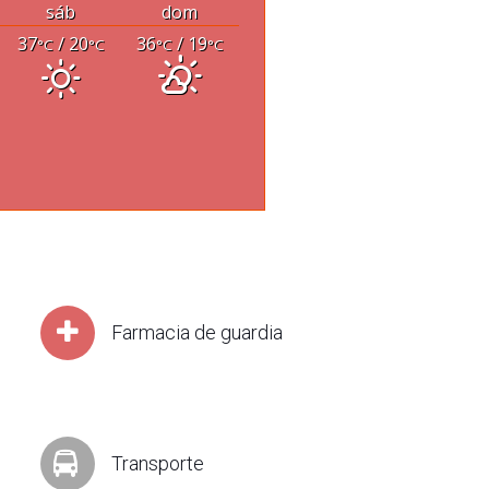
sáb
dom
37
/ 20
36
/ 19
°C
°C
°C
°C
Farmacia de guardia
Transporte