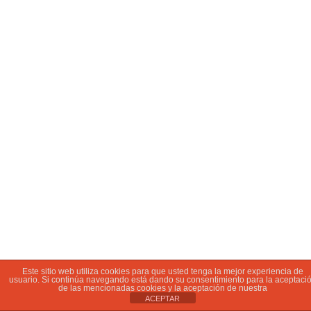
Este sitio web utiliza cookies para que usted tenga la mejor experiencia de
usuario. Si continúa navegando está dando su consentimiento para la aceptaci
de las mencionadas cookies y la aceptación de nuestra
ACEPTAR