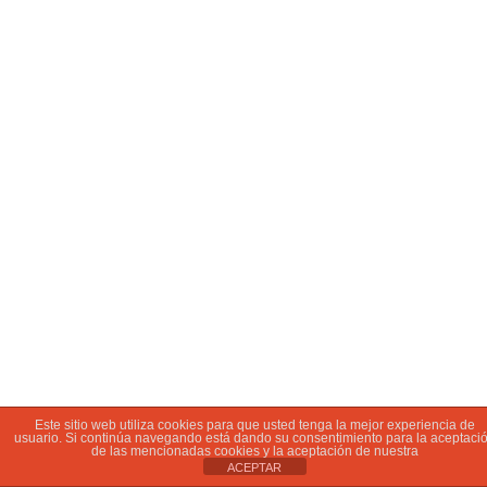
Este sitio web utiliza cookies para que usted tenga la mejor experiencia de
usuario. Si continúa navegando está dando su consentimiento para la aceptaci
de las mencionadas cookies y la aceptación de nuestra
ACEPTAR