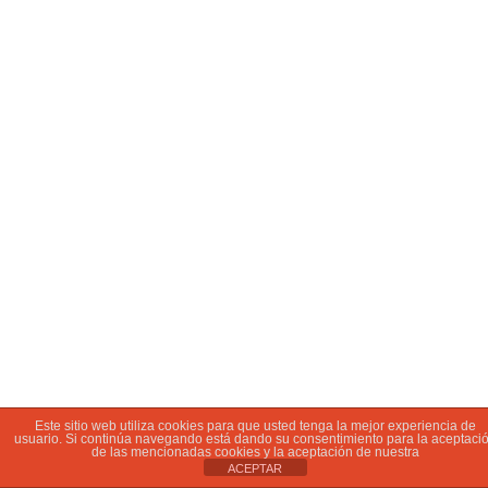
Este sitio web utiliza cookies para que usted tenga la mejor experiencia de
usuario. Si continúa navegando está dando su consentimiento para la aceptaci
de las mencionadas cookies y la aceptación de nuestra
ACEPTAR