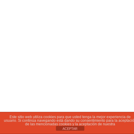
Este sitio web utiliza cookies para que usted tenga la mejor experiencia de
usuario. Si continúa navegando está dando su consentimiento para la aceptaci
de las mencionadas cookies y la aceptación de nuestra
ACEPTAR