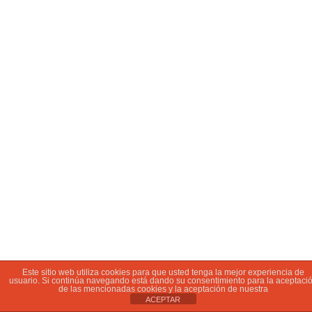
Este sitio web utiliza cookies para que usted tenga la mejor experiencia de
usuario. Si continúa navegando está dando su consentimiento para la aceptaci
de las mencionadas cookies y la aceptación de nuestra
ACEPTAR