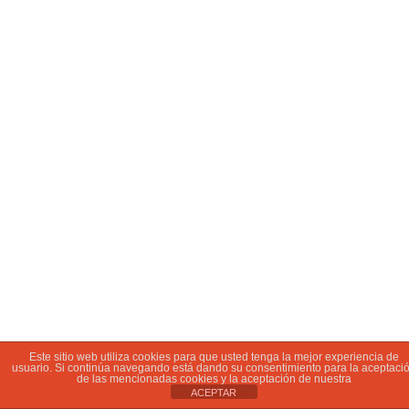
Este sitio web utiliza cookies para que usted tenga la mejor experiencia de
usuario. Si continúa navegando está dando su consentimiento para la aceptaci
de las mencionadas cookies y la aceptación de nuestra
ACEPTAR