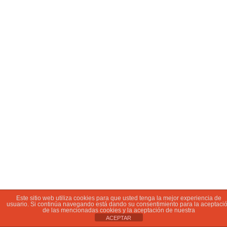
Este sitio web utiliza cookies para que usted tenga la mejor experiencia de
usuario. Si continúa navegando está dando su consentimiento para la aceptaci
de las mencionadas cookies y la aceptación de nuestra
ACEPTAR