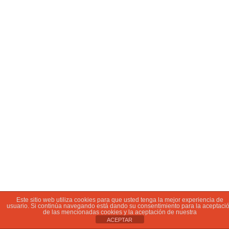
Este sitio web utiliza cookies para que usted tenga la mejor experiencia de
usuario. Si continúa navegando está dando su consentimiento para la aceptaci
de las mencionadas cookies y la aceptación de nuestra
ACEPTAR