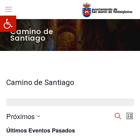
Abrir barra de herramientas
Camino de
Santiago
Camino de Santiago
Navegació
Próximos
Nave
Buscar
Lista
de
de
Selecciona
vista
búsqueda
Últimos Eventos Pasados
la
de
y
fecha.
Even
vistas