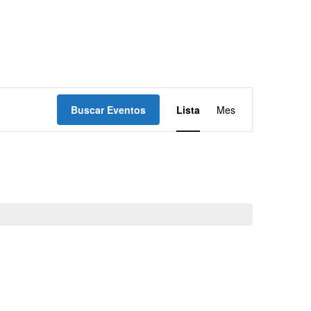
Navegación
Buscar Eventos
Lista
Mes
de
vistas
de
Evento