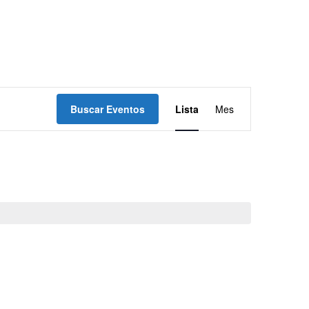
Navegación
Buscar Eventos
Lista
Mes
de
vistas
de
Evento