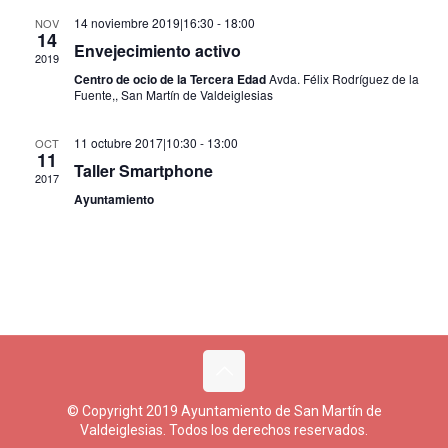
de
14 noviembre 2019|16:30
-
18:00
NOV
14
Eventos
Envejecimiento activo
2019
Centro de ocio de la Tercera Edad
Avda. Félix Rodríguez de la
Fuente,, San Martín de Valdeiglesias
11 octubre 2017|10:30
-
13:00
OCT
11
Taller Smartphone
2017
Ayuntamiento
© Copyright 2019 Ayuntamiento de San Martín de
Valdeiglesias. Todos los derechos reservados.