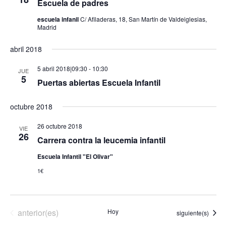
Escuela de padres
Eventos
escuela infanil
C/ Afiladeras, 18, San Martín de Valdeiglesias,
Madrid
abril 2018
5 abril 2018|09:30
-
10:30
JUE
5
Puertas abiertas Escuela Infantil
octubre 2018
26 octubre 2018
VIE
26
Carrera contra la leucemia infantil
Escuela Infantil "El Olivar"
1€
Eventos
anterior(es)
Hoy
Eventos
siguiente(s)