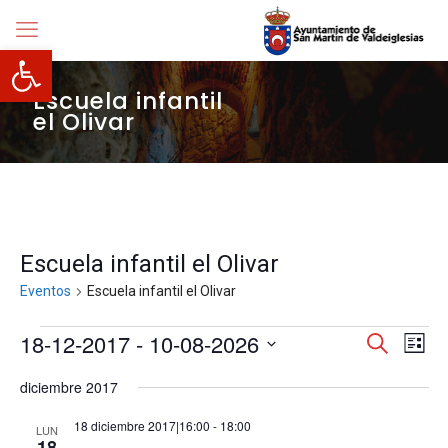
Abrir barra de herramientas
Escuela infantil
el Olivar
Escuela infantil el Olivar
Eventos
Escuela infantil el Olivar
Eventos
Navegació
18-12-2017
 - 
10-08-2026
Nave
Buscar
Lista
de
de
Selecciona
vista
búsqueda
diciembre 2017
la
de
y
fecha.
Even
vistas
18 diciembre 2017|16:00
-
18:00
LUN
de
18