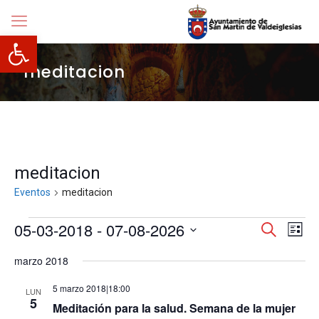
Abrir barra de herramientas
meditacion
meditacion
Eventos
meditacion
Eventos
Navegació
05-03-2018
 - 
07-08-2026
Nave
Buscar
Lista
de
de
Selecciona
vista
búsqueda
marzo 2018
la
de
y
fecha.
Even
vistas
5 marzo 2018|18:00
LUN
de
5
Meditación para la salud. Semana de la mujer
Eventos