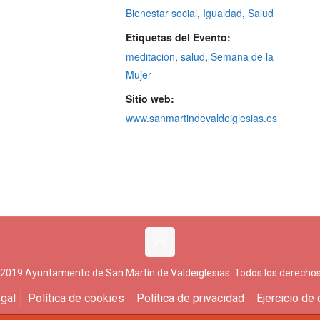
Bienestar social
,
Igualdad
,
Salud
Etiquetas del Evento:
meditacion
,
salud
,
Semana de la
Mujer
Sitio web:
www.sanmartindevaldeiglesias.es
 2019 Ayuntamiento de San Martín de Valdeiglesias. Todos los derechos
gal
Política de cookies
Política de privacidad
Ejercicio de