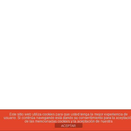
Este sitio web utiliza cookies para que usted tenga la mejor experiencia de
usuario. Si continúa navegando está dando su consentimiento para la aceptaci
de las mencionadas cookies y la aceptación de nuestra
ACEPTAR