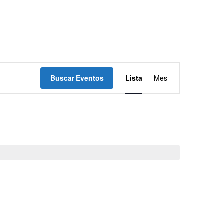
Navegación
Buscar Eventos
Lista
Mes
de
vistas
de
Evento