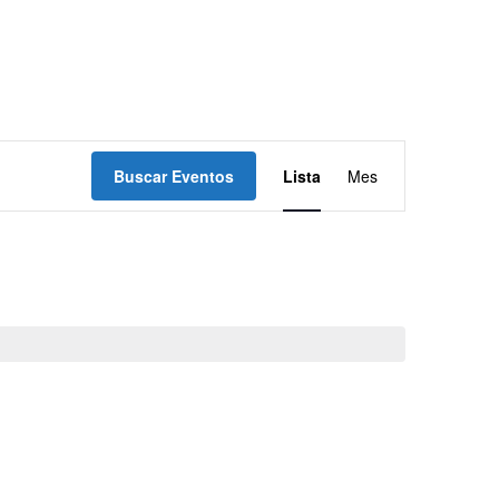
Navegación
Buscar Eventos
Lista
Mes
de
vistas
de
Evento