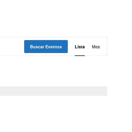
Navegación
Buscar Eventos
Lista
Mes
de
vistas
de
Evento