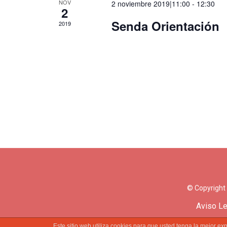
NOV
2 noviembre 2019|11:00
-
12:30
2
Senda Orientación
2019
© Copyright
Aviso Le
Este sitio web utiliza cookies para que usted tenga la mejor 