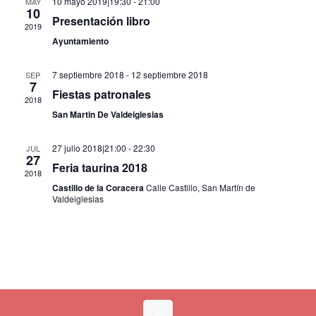
10 mayo 2019|19:30
-
21:00
MAY
10
Eventos
Presentación libro
2019
Ayuntamiento
7 septiembre 2018
-
12 septiembre 2018
SEP
7
Fiestas patronales
2018
San Martin De Valdeiglesias
27 julio 2018|21:00
-
22:30
JUL
27
Feria taurina 2018
2018
Castillo de la Coracera
Calle Castillo, San Martín de
Valdeiglesias