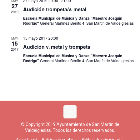
27 mayo 2019|20:00
-
21:00
MAY
27
Eventos
Audición trompeta/v. metal
2019
Escuela Municipal de Música y Danza "Maestro Joaquín
Rodrigo"
General Martinez Benito 4, San Martín de Valdeiglesias
15 mayo 2017|20:00
MAY
15
Audición v. metal y trompeta
2017
Escuela Municipal de Música y Danza "Maestro Joaquín
Rodrigo"
General Martinez Benito 4, San Martín de Valdeiglesias
© Copyright 2019 Ayuntamiento de San Martín de
Valdeiglesias. Todos los derechos reservados.
Aviso Legal
Política de cookies
Política de privacidad