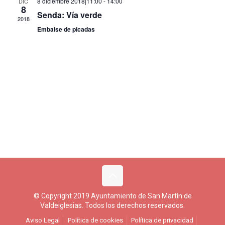
8 diciembre 2018|11:00
-
14:00
DIC
8
Eventos
Senda: Vía verde
2018
Embalse de picadas
© Copyright 2019 Ayuntamiento de San Martín de
Valdeiglesias. Todos los derechos reservados.
Aviso Legal
Política de cookies
Política de privacidad