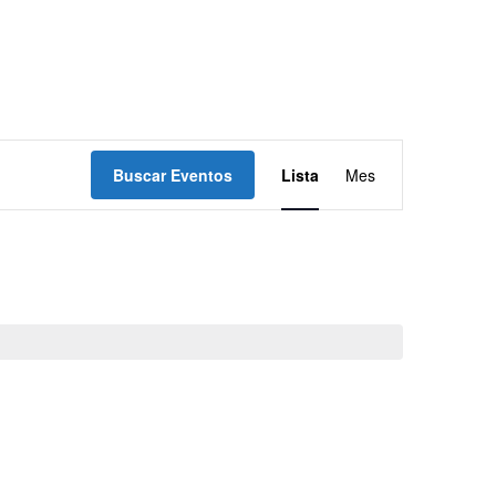
Navegación
Buscar Eventos
Lista
Mes
de
vistas
de
Evento