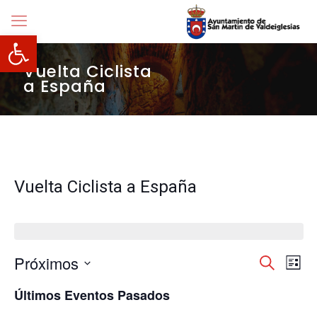
Abrir barra de herramientas
Vuelta Ciclista
a España
Vuelta Ciclista a España
Navegació
Próximos
Nave
Buscar
Lista
de
de
Selecciona
vista
búsqueda
Últimos Eventos Pasados
la
de
y
fecha.
Even
vistas