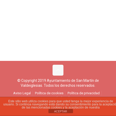
© Copyright 2019 Ayuntamiento de San Martín de
Valdeiglesias. Todos los derechos reservados.
Aviso Legal
Política de cookies
Política de privacidad
Ejercicio de derechos
Este sitio web utiliza cookies para que usted tenga la mejor experiencia de
usuario. Si continúa navegando está dando su consentimiento para la aceptaci
de las mencionadas cookies y la aceptación de nuestra
ACEPTAR