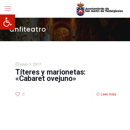
Abrir barra de herramientas
anfiteatro
junio 1, 2017
Títeres y marionetas:
«Cabaret ovejuno»
0
Leer más