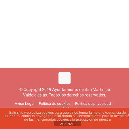
© Copyright 2019 Ayuntamiento de San Martín de
Valdeiglesias. Todos los derechos reservados.
Aviso Legal
Política de cookies
Política de privacidad
Ejercicio de derechos
Este sitio web utiliza cookies para que usted tenga la mejor experiencia de
usuario. Si continúa navegando está dando su consentimiento para la aceptaci
de las mencionadas cookies y la aceptación de nuestra
ACEPTAR