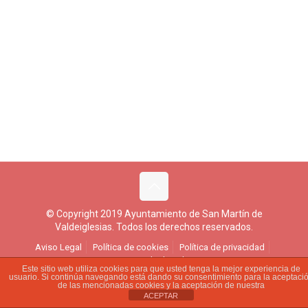
© Copyright 2019 Ayuntamiento de San Martín de
Valdeiglesias. Todos los derechos reservados.
Aviso Legal
Política de cookies
Política de privacidad
Ejercicio de derechos
Este sitio web utiliza cookies para que usted tenga la mejor experiencia de
usuario. Si continúa navegando está dando su consentimiento para la aceptaci
de las mencionadas cookies y la aceptación de nuestra
ACEPTAR