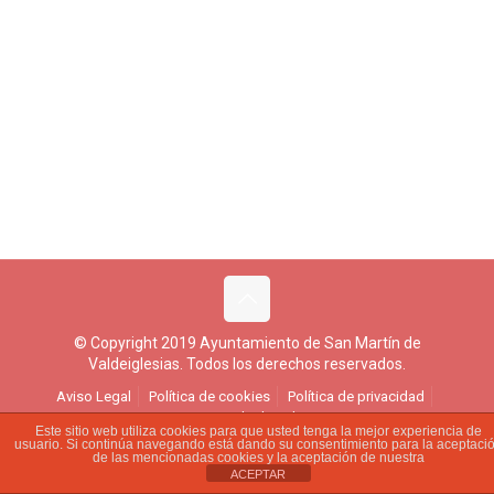
© Copyright 2019 Ayuntamiento de San Martín de
Valdeiglesias. Todos los derechos reservados.
Aviso Legal
Política de cookies
Política de privacidad
Ejercicio de derechos
Este sitio web utiliza cookies para que usted tenga la mejor experiencia de
usuario. Si continúa navegando está dando su consentimiento para la aceptaci
de las mencionadas cookies y la aceptación de nuestra
ACEPTAR