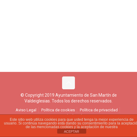
© Copyright 2019 Ayuntamiento de San Martín de
Valdeiglesias. Todos los derechos reservados.
Aviso Legal
Política de cookies
Política de privacidad
Ejercicio de derechos
Este sitio web utiliza cookies para que usted tenga la mejor experiencia de
usuario. Si continúa navegando está dando su consentimiento para la aceptaci
de las mencionadas cookies y la aceptación de nuestra
ACEPTAR