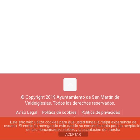
© Copyright 2019 Ayuntamiento de San Martín de
Valdeiglesias. Todos los derechos reservados.
Aviso Legal
Política de cookies
Política de privacidad
Ejercicio de derechos
Este sitio web utiliza cookies para que usted tenga la mejor experiencia de
usuario. Si continúa navegando está dando su consentimiento para la aceptaci
de las mencionadas cookies y la aceptación de nuestra
ACEPTAR