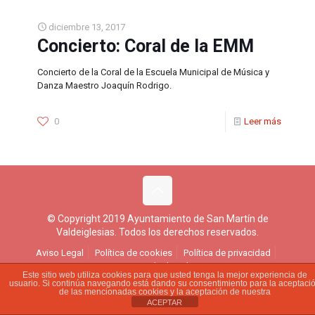
diciembre 13, 2017
Concierto: Coral de la EMM
Concierto de la Coral de la Escuela Municipal de Música y
Danza Maestro Joaquín Rodrigo.
0
Leer más
© Copyright 2019 Ayuntamiento de San Martín de
Valdeiglesias. Todos los derechos reservados.
Aviso Legal
Política de cookies
Política de privacidad
Ejercicio de derechos
Este sitio web utiliza cookies para que usted tenga la mejor experiencia de
usuario. Si continúa navegando está dando su consentimiento para la aceptaci
de las mencionadas cookies y la aceptación de nuestra
ACEPTAR