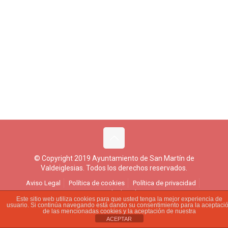
© Copyright 2019 Ayuntamiento de San Martín de
Valdeiglesias. Todos los derechos reservados.
Aviso Legal
Política de cookies
Política de privacidad
Ejercicio de derechos
Este sitio web utiliza cookies para que usted tenga la mejor experiencia de
usuario. Si continúa navegando está dando su consentimiento para la aceptaci
de las mencionadas cookies y la aceptación de nuestra
ACEPTAR