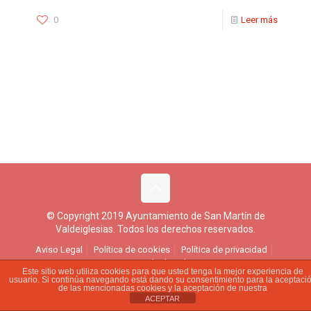
0
Leer más
© Copyright 2019 Ayuntamiento de San Martín de
Valdeiglesias. Todos los derechos reservados.
Aviso Legal
Política de cookies
Política de privacidad
Ejercicio de derechos
Este sitio web utiliza cookies para que usted tenga la mejor experiencia de
usuario. Si continúa navegando está dando su consentimiento para la aceptaci
de las mencionadas cookies y la aceptación de nuestra
ACEPTAR