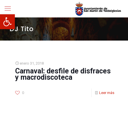
Abrir barra de herramientas
DJ Tito
enero 31, 2018
Carnaval: desfile de disfraces
y macrodiscoteca
0
Leer más