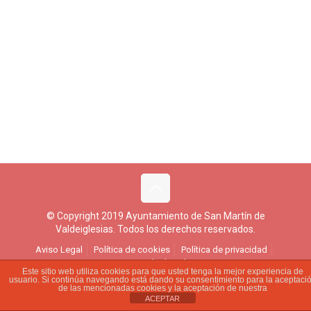
© Copyright 2019 Ayuntamiento de San Martín de
Valdeiglesias. Todos los derechos reservados.
Aviso Legal
Política de cookies
Política de privacidad
Ejercicio de derechos
Este sitio web utiliza cookies para que usted tenga la mejor experiencia de
usuario. Si continúa navegando está dando su consentimiento para la aceptaci
de las mencionadas cookies y la aceptación de nuestra
ACEPTAR